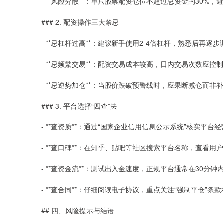
- **风险分散**：单只股票配资仓位不超过总资金的30%，
### 2. 配资操作三大禁忌
- **忌杠杆过高**：建议新手使用2-4倍杠杆，熟悉后再逐步
- **忌频繁交易**：配资交易成本较高，日内交易次数应控
- **忌逆势加仓**：当股价跌破预警线时，应果断减仓而非
### 3. 平台选择“四查”法
- **查资质**：通过“国家企业信用信息公示系统”核实平台
- **查口碑**：在知乎、贴吧等社区搜索平台名称，查看用
- **查资金流**：测试出入金速度，正规平台通常在30分钟
- **查合同**：仔细阅读电子协议，重点关注“强制平仓”条
## 四、风险提示与结语