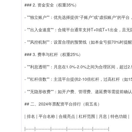
### 2. 资金安全（权重35%）
- **独立账户**：优先选择提供“子账户”或“虚拟账户”的
- **出入金速度**：合规平台通常支持T+0或T+1出金，且
- **风控机制**：设置合理的预警线（如本金亏损70%时
### 3. 费率与杠杆（权重25%）
- **利息透明**：月息在1.0%-2.0%之间为合理区间，超过2
- **杠杆倍数**：主流平台提供2-10倍杠杆，过高杠杆（
- **无隐形收费**：如开户费、管理费、递延费等需提前确
## 二、2024年票配资平台排行（前五名）
| 排名 | 平台名称 | 合规亮点 | 杠杆范围 | 月息 | 特色功能 |
|------|----------|----------|----------|------|----------|