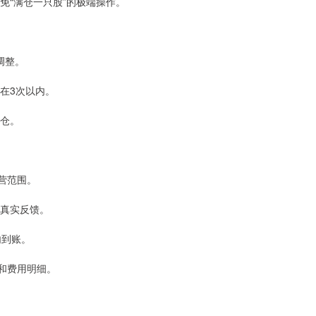
避免“满仓一只股”的极端操作。
调整。
制在3次以内。
补仓。
经营范围。
户真实反馈。
内到账。
款和费用明细。