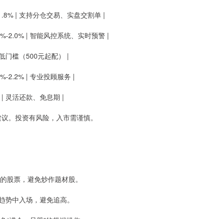
%-1.8% | 支持分仓交易、实盘交割单 |
.5%-2.0% | 智能风控系统、实时预警 |
 | 低门槛（500元起配） |
%-2.2% | 专业投顾服务 |
6% | 灵活还款、免息期 |
资建议。投资有风险，入市需谨慎。
龙头的股票，避免炒作题材股。
上升趋势中入场，避免追高。