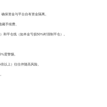
平台，确保资金与平台自有资金隔离。
无隐藏手续费。
提醒）和平仓线（如本金亏损50%时强制平仓）。
.5%需警惕。
如15倍以上）往往伴随高风险。
认。