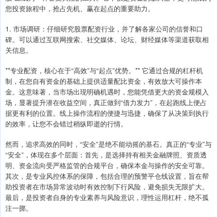
您投资旅程中，抢占先机、赢在起点的重要助力。
1. 市场调研：仔细研究股票配资行业，并了解各家公司的信誉和口
碑。可以通过互联网搜索、社交媒体、论坛、财经媒体等渠道获取相
关信息。
**专业配资，核心在于“高效”与“起点”优势。** 它通过合规的杠杆机
制，在您自有资金的基础上提供适量配比资金，有效放大可操作本
金。这意味著，当市场出现明确机遇时，您能凭借更大的资金规模入
场，显著提升潜在收益空间，真正做到“借力发力”，在起跑线上便占
据更有利的位置。线上操作流程的便捷与迅捷，确保了从决策到执行
的效率，让您不会错过稍纵即逝的行情。
然而，追求高效的同时，“安全”是绝不能动摇的基石。真正的“专业”与
“安全”，体现在多个层面：首先，是选择持有相关金融牌照、资质透
明、资金流向受严格监管的合规平台，确保本金与操作的安全可靠。
其次，是专业风控体系的保障，包括合理的预警平仓线设置，旨在帮
助投资者在市场异常波动时有效控制下行风险，避免损失无限扩大。
最后，是投资者自身的专业素养与风险意识，理性运用杠杆，绝不孤
注一掷。