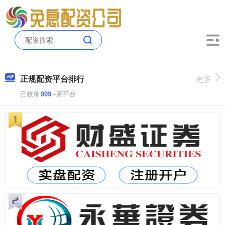
正规配资平台排行
更多
已收录
999
+家平台