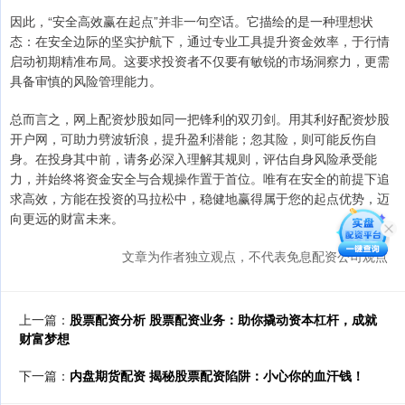
因此，“安全高效赢在起点”并非一句空话。它描绘的是一种理想状
态：在安全边际的坚实护航下，通过专业工具提升资金效率，于行情
启动初期精准布局。这要求投资者不仅要有敏锐的市场洞察力，更需
具备审慎的风险管理能力。
总而言之，网上配资炒股如同一把锋利的双刃剑。用其利好配资炒股
开户网，可助力劈波斩浪，提升盈利潜能；忽其险，则可能反伤自
身。在投身其中前，请务必深入理解其规则，评估自身风险承受能
力，并始终将资金安全与合规操作置于首位。唯有在安全的前提下追
求高效，方能在投资的马拉松中，稳健地赢得属于您的起点优势，迈
向更远的财富未来。
文章为作者独立观点，不代表免息配资公司观点
上一篇：
股票配资分析 股票配资业务：助你撬动资本杠杆，成就
财富梦想
下一篇：
内盘期货配资 揭秘股票配资陷阱：小心你的血汗钱！