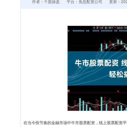
作者：个股操盘
平台：免息配资公司
更新：2024
在当今快节奏的金融市场中牛市股票配资，线上股票配资平