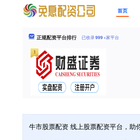
首页
正规配资平台排行
已收录
999
+家平台
牛市股票配资 线上股票配资平台，助