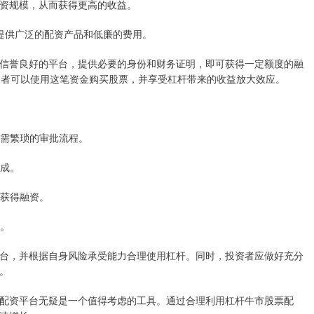
资规模，从而获得更高的收益。
先的券商，提供广泛的配资产品和低廉的费用。
信誉良好的平台，提供必要的身份和财务证明，即可获得一定额度的融
资者可以使用这笔资金购买股票，并享受杠杆带来的收益放大效应。
，无需繁琐的审批流程。
完成。
可获得融资。
间。
台，并根据自身风险承受能力合理使用杠杆。同时，投资者应做好充分
。
配资平台无疑是一个值得考虑的工具。通过合理利用杠杆牛市股票配