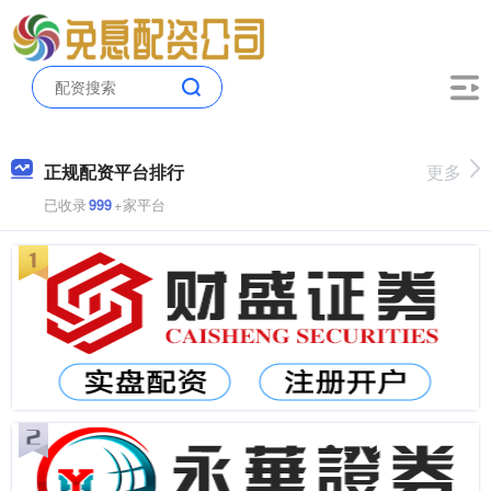
正规配资平台排行
更多
已收录
999
+家平台