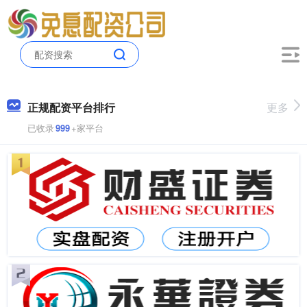
正规配资平台排行
更多
已收录
999
+家平台