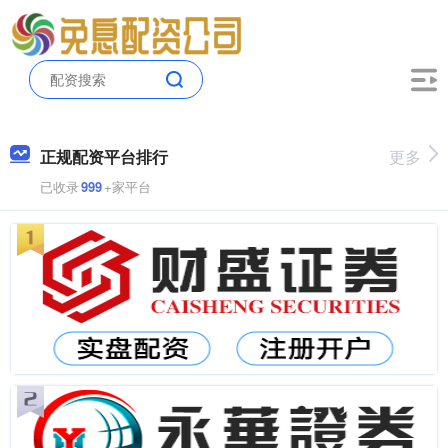
正规配资平台排行
更多
已收录
999
+家平台