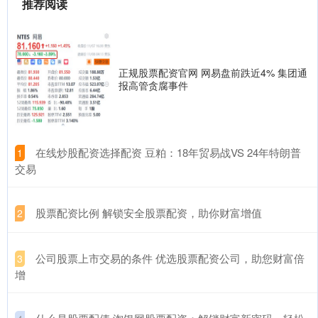
推荐阅读
正规股票配资官网 网易盘前跌近4% 集团通
报高管贪腐事件
​在线炒股配资选择配资 豆粕：18年贸易战VS 24年特朗普
1
交易
​股票配资比例 解锁安全股票配资，助你财富增值
2
​公司股票上市交易的条件 优选股票配资公司，助您财富倍
3
增