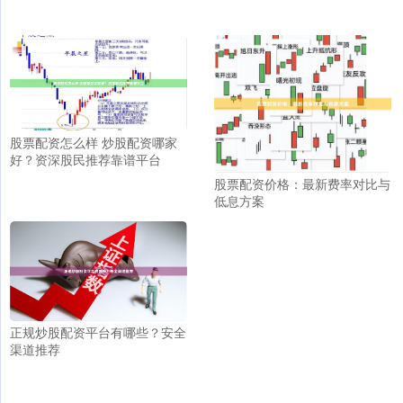
股票配资怎么样 炒股配资哪家
好？资深股民推荐靠谱平台
股票配资价格：最新费率对比与
低息方案
正规炒股配资平台有哪些？安全
渠道推荐