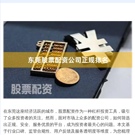
在东莞这座经济活跃的城市，股票配资作为一种杠杆投资工具，吸引
了众多投资者的关注。然而，面对市场上众多的配资公司，如何筛选
出正规、安全、服务优质的平台，成为投资者最关心的问题。本文基
于行业口碑、监管合规性、用户反馈及服务透明度等维度，为您梳理