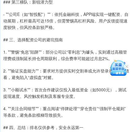
### 第三梯队：新锐潜力型
- **公司E（如“智投配”）**：依托金融科技，APP端实现一键配资、自
动展期，杠杆最高可达15倍，但需警惕高杠杆风险。用户反馈提现速
度较快，但风控条款较严格。
## 三、选择配资公司的避坑指南
1. **警惕“免息”陷阱**：部分公司以“零利息”为噱头，实则通过高额管
理费或强制延长持仓周期获利，综合费率可能超过月息2%。
2. **验证实盘能力**：要求对方提供实时交割单或允许登录券商账户查
看，避免陷入“虚拟盘”对赌。
3. **小额试水**：首次合作建议仅投入最低资金（如5000元），测试
提现速度、风控触发机制及客服专业度。
4. **关注合同细节**：重点阅读“停牌处理”“穿仓责任”“强制平仓规则”
等条款，避免条款模糊导致损失。
## 四、总结：排名仅供参考，安全永远第一