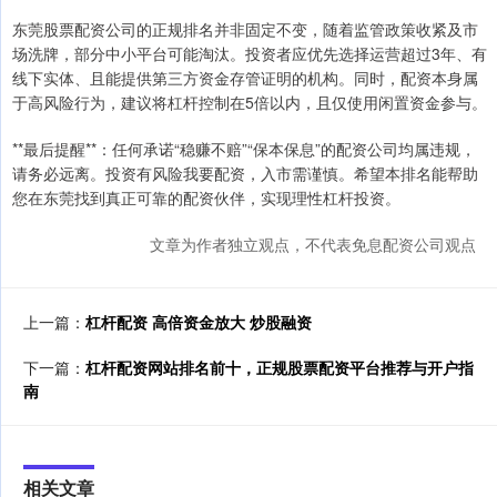
东莞股票配资公司的正规排名并非固定不变，随着监管政策收紧及市
场洗牌，部分中小平台可能淘汰。投资者应优先选择运营超过3年、有
线下实体、且能提供第三方资金存管证明的机构。同时，配资本身属
于高风险行为，建议将杠杆控制在5倍以内，且仅使用闲置资金参与。
**最后提醒**：任何承诺“稳赚不赔”“保本保息”的配资公司均属违规，
请务必远离。投资有风险我要配资，入市需谨慎。希望本排名能帮助
您在东莞找到真正可靠的配资伙伴，实现理性杠杆投资。
文章为作者独立观点，不代表免息配资公司观点
上一篇：
杠杆配资 高倍资金放大 炒股融资
下一篇：
杠杆配资网站排名前十，正规股票配资平台推荐与开户指
南
相关文章