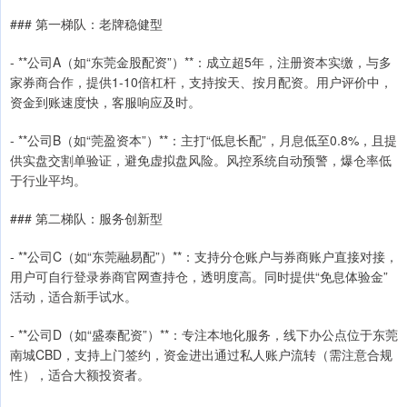
### 第一梯队：老牌稳健型
- **公司A（如“东莞金股配资”）**：成立超5年，注册资本实缴，与多
家券商合作，提供1-10倍杠杆，支持按天、按月配资。用户评价中，
资金到账速度快，客服响应及时。
- **公司B（如“莞盈资本”）**：主打“低息长配”，月息低至0.8%，且提
供实盘交割单验证，避免虚拟盘风险。风控系统自动预警，爆仓率低
于行业平均。
### 第二梯队：服务创新型
- **公司C（如“东莞融易配”）**：支持分仓账户与券商账户直接对接，
用户可自行登录券商官网查持仓，透明度高。同时提供“免息体验金”
活动，适合新手试水。
- **公司D（如“盛泰配资”）**：专注本地化服务，线下办公点位于东莞
南城CBD，支持上门签约，资金进出通过私人账户流转（需注意合规
性），适合大额投资者。