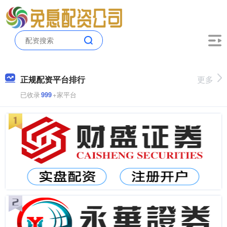
正规配资平台排行
更多
已收录
999
+家平台