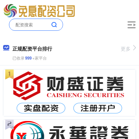
正规配资平台排行
更多
已收录
999
+家平台